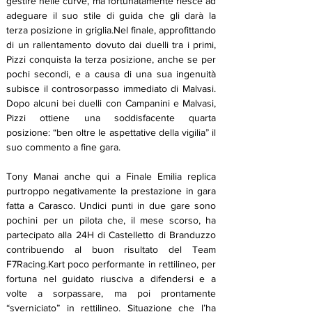
gestire nelle curve, ma fortunatamente riesce ad 
adeguare il suo stile di guida che gli darà la 
terza posizione in griglia.Nel finale, approfittando 
di un rallentamento dovuto dai duelli tra i primi, 
Pizzi conquista la terza posizione, anche se per 
pochi secondi, e a causa di una sua ingenuità 
subisce il controsorpasso immediato di Malvasi. 
Dopo alcuni bei duelli con Campanini e Malvasi, 
Pizzi ottiene una soddisfacente quarta 
posizione: “ben oltre le aspettative della vigilia” il 
suo commento a fine gara.
Tony Manai anche qui a Finale Emilia replica 
purtroppo negativamente la prestazione in gara 
fatta a Carasco. Undici punti in due gare sono 
pochini per un pilota che, il mese scorso, ha 
partecipato alla 24H di Castelletto di Branduzzo 
contribuendo al buon risultato del Team 
F7Racing.Kart poco performante in rettilineo, per 
fortuna nel guidato riusciva a difendersi e a 
volte a sorpassare, ma poi prontamente 
“sverniciato” in rettilineo. Situazione che l’ha 