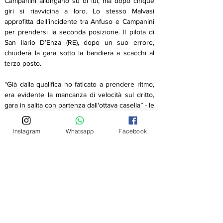
Campanini allungano su di lui, ma dopo cinque 
giri si riavvicina a loro. Lo stesso Malvasi 
approfitta dell’incidente tra Anfuso e Campanini 
per prendersi la seconda posizione. Il pilota di 
San Ilario D’Enza (RE), dopo un suo errore, 
chiuderà la gara sotto la bandiera a scacchi al 
terzo posto.
“Già dalla qualifica ho faticato a prendere ritmo, 
era evidente la mancanza di velocità sul dritto, 
gara in salita con partenza dall'ottava casella” - le 
parole di Stefano Piraneo.Entusiasmante la lotta 
con Lorenzo Esposito che ha visto entrambi 
Instagram
Whatsapp
Facebook
scambiarsi più volte le posizioni. Il settimo posto 
di Stefano non è quello sperato da lui alla 
seconda di campionato. Rassegnato ma 
comunque divertito.
Lorenzo Esposito ottiene in qualifica la settima 
casella. Per gran parte della gara lotterà con 
Stefano Piraneo e Alessandro Dimattia (wild 
card) per la settima e ottava posizione. Dopo il 