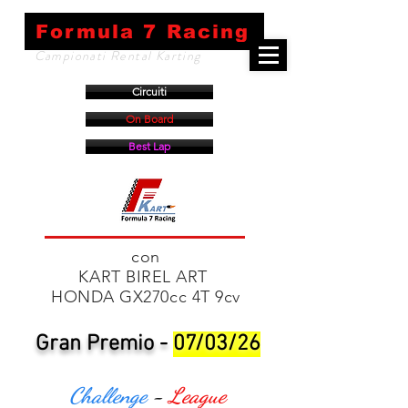
Formula 7 Racing
Campionati Rental Karting
Circuiti
On Board
Best Lap
con
KART BIREL ART
HONDA GX270cc 4T 9cv
Gran Premio -
07/03/26
Challenge
-
League